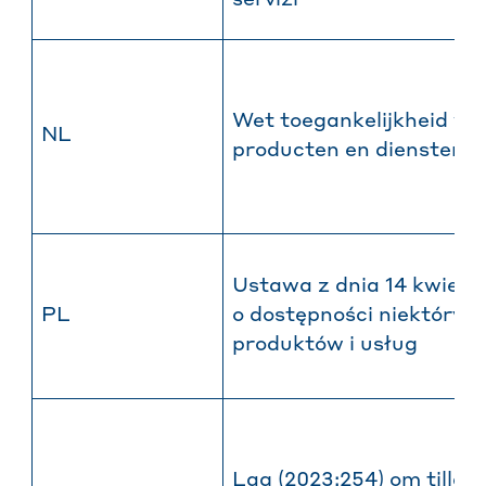
servizi
Wet toegankelijkheid va
NL
producten en diensten
Ustawa z dnia 14 kwietni
PL
o dostępności niektóryc
produktów i usług
Lag (2023:254) om tillgä