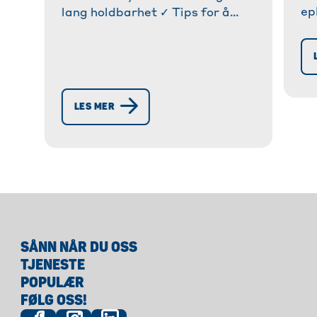
ep
lang holdbarhet ✓ Tips for å
sm
forberede og lagre ulike typer
en
nøtter ✓ Unngå fryseskader.
in
Oppdag våre triks nå! » Lær
nå
mer!
LES MER
SÅNN NÅR DU OSS
TJENESTE
POPULÆR
FØLG OSS!