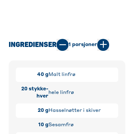
INGREDIENSER
1
porsjoner
40
g
Malt linfrø
20
stykke-
hele linfrø
hver
20
g
Hasselnøtter i skiver
10
g
Sesamfrø