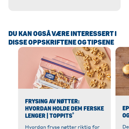
for dips. » Stek lavkarbo kjeks nå!
DU KAN OGSÅ VÆRE INTERESSERT I
DISSE OPPSKRIFTENE OG TIPSENE
FRYSING AV NØTTER:
EP
HVORDAN HOLDE DEM FERSKE
®
OG
LENGER | TOPPITS
De
Hvordan fryse nøtter riktig for