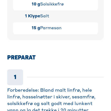
10
g
Solsikkefrø
1
Klype
Salt
15
g
Parmesan
PREPARAT
1
Forberedelse: Bland malt linfrø, hele
linfrø, hasselnøtter i skiver, sesamfrø,
solsikkefrø og salt godt med lunkent
vann og la det trekke i 20 minutter.