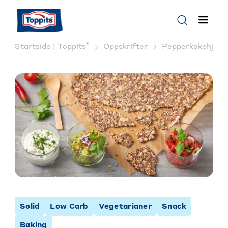
®
Startside | Toppits
Oppskrifter
Pepperkakehjerte
Solid
Low Carb
Vegetarianer
Snack
Baking