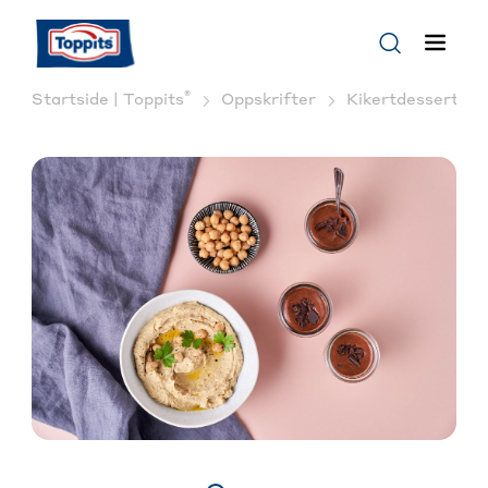
®
Startside | Toppits
Oppskrifter
Kikertdessert: Ve