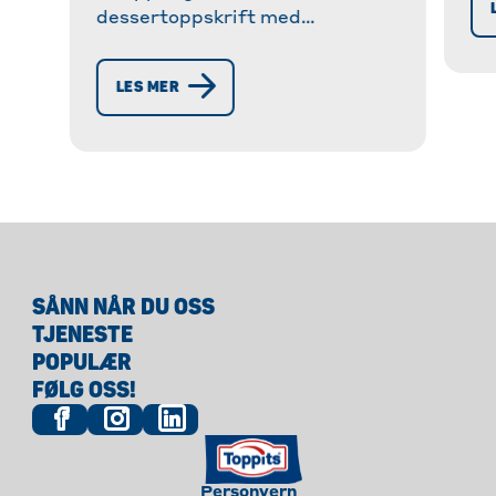
dessertoppskrift med
kr
kokosmelk og jordbær! ✓ Enkel
so
og rask å tilberede ✓ Perfekt for
LES MER
spesielle anledninger. » Oppdag
nå!
SÅNN NÅR DU OSS
TJENESTE
POPULÆR
FØLG OSS!
Personvern