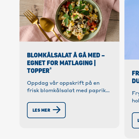
BLOMKÅLSALAT Å GÅ MED –
EGNET FOR MATLAGING |
®
TOPPER
FR
DU
Oppdag vår oppskrift på en
frisk blomkålsalat med paprika,
Fr
eple og mais – ideell for
ho
matlaging. Rask å tilberede og
fr
LES MER
perfekt å ta med seg!
Ti
Me