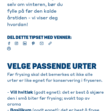
selv om vinteren, bør du
fylle på før den kalde
årstiden - vi viser deg
hvordan!
DEL DETTE TIPSET MED VENNER:
VELGE PASSENDE URTER
Før frysing skal det bemerkes at ikke alle
urter er like egnet for konservering i fryseren.
-
Vill hvitløk
(godt egnet): det er best å skjære
den i små biter før frysing; svakt tap av
aroma
-
Basilikum
(godt egnet): det er best å fryse