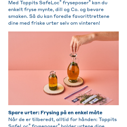
®
®
Med Toppits SafeLoc
fryseposer
kan du
enkelt fryse mynte, dill og Co. og bevare
smaken. Så du kan foredle favorittrettene
dine med friske urter selv om vinteren!
Spare urter: Frysing på en enkel måte
Når de er tilberedt, alltid for hånden: Toppits
®
®
SafeLoc
fryseposer
holder urtene dine