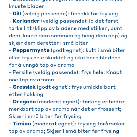
knuste blader
-
Dill
(veldig passende): finhakk før frysing
-
Koriander
(veldig passende): la det først
tørke litt (klipp av bladene med stilken, bunt
dem, knute dem sammen og heng dem opp) og
skjær dem deretter i små biter
-
Peppermynte
(godt egnet): kutt i små biter
eller frys hele skuddet og ikke bare bladene
for å unngå tap av aroma
- Persille (veldig passende): frys hele; Knapt
noe tap av aroma
-
Gressløk
(godt egnet): frys umiddelbart
etter hakking
-
Oregano
(moderat egnet): tørking er bedre;
merkbart tap av aroma når det er frossent;
Skjær i små biter før frysing
-
Timian
(moderat egnet): frysing forårsaker
tap av aroma; Skjær i små biter før frysing