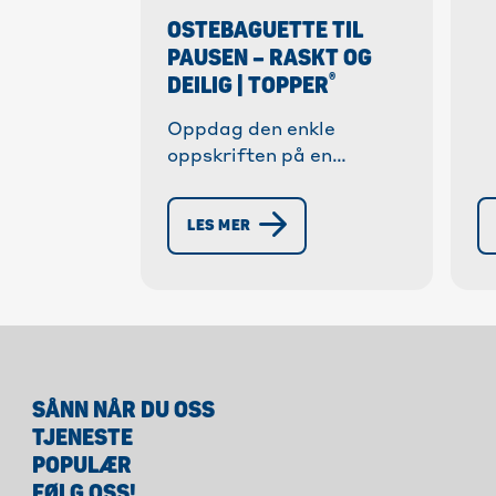
OSTEBAGUETTE TIL
PAUSEN – RASKT OG
®
DEILIG | TOPPER
Oppdag den enkle
oppskriften på en
ostebaguette med egg
og grønnsaker – ideell
LES MER
for skole eller kontor.
®
Nypakket med topper
.
SÅNN NÅR DU OSS
TJENESTE
POPULÆR
FØLG OSS!