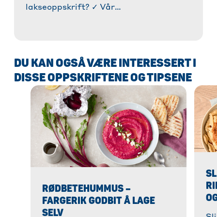
lakseoppskrift? ✓ Vår
gulrotlaksoppskrift er superenkel og
deilig! » Lær hvordan du tilbereder det
veganske alternativet!
DU KAN OGSÅ VÆRE INTERESSERT I
DISSE OPPSKRIFTENE OG TIPSENE
SL
RI
RØDBETEHUMMUS –
OG
FARGERIK GODBIT Å LAGE
SELV