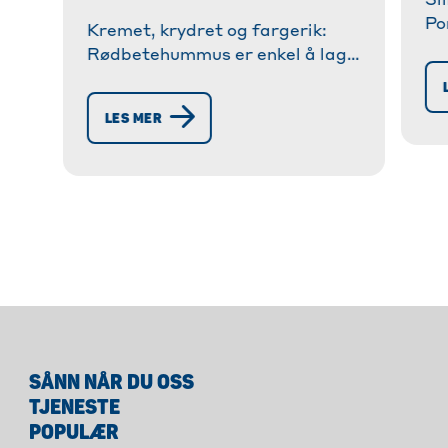
Sl
Po
Kremet, krydret og fargerik:
de
Rødbetehummus er enkel å lage
fr
med rødbeter og hermetiske
op
kikerter. Perfekt som dip,
LES MER
pålegg eller fargerik matbit
innimellom!
SÅNN NÅR DU OSS
TJENESTE
POPULÆR