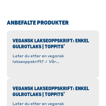
ANBEFALTE PRODUKTER
VEGANSK LAKSEOPPSKRIFT: ENKEL
®
GULROTLAKS | TOPPITS
Leter du etter en vegansk
lakseoppskrift? ✓ Vår
gulrotlaksoppskrift er superenkel og
deilig! » Lær hvordan du tilbereder det
veganske alternativet!
VEGANSK LAKSEOPPSKRIFT: ENKEL
®
GULROTLAKS | TOPPITS
Leter du etter en vegansk