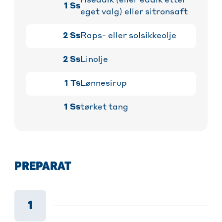
riseddik (eller eddik etter
1
Ss
eget valg) eller sitronsaft
2
Ss
Raps- eller solsikkeolje
2
Ss
Linolje
1
Ts
Lønnesirup
1
Ss
tørket tang
PREPARAT
1