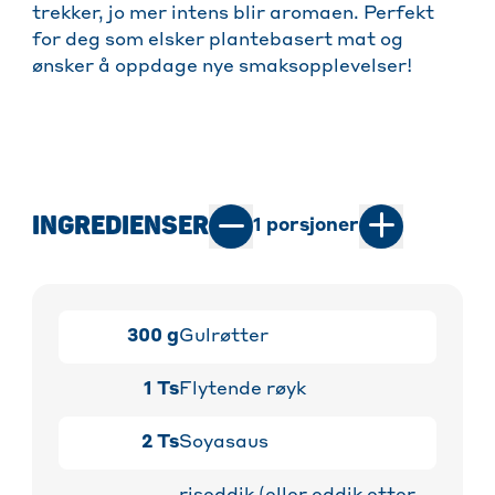
trekker, jo mer intens blir aromaen. Perfekt
for deg som elsker plantebasert mat og
ønsker å oppdage nye smaksopplevelser!
INGREDIENSER
1
porsjoner
300
g
Gulrøtter
1
Ts
Flytende røyk
2
Ts
Soyasaus