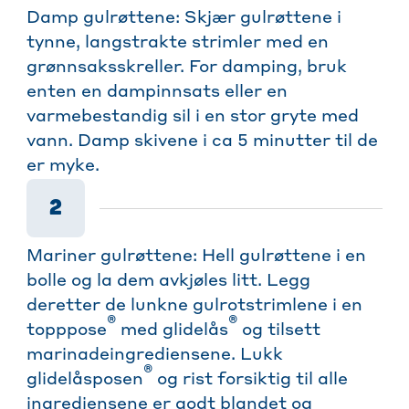
Damp gulrøttene: Skjær gulrøttene i
tynne, langstrakte strimler med en
grønnsaksskreller. For damping, bruk
enten en dampinnsats eller en
varmebestandig sil i en stor gryte med
vann. Damp skivene i ca 5 minutter til de
er myke.
2
Mariner gulrøttene: Hell gulrøttene i en
bolle og la dem avkjøles litt. Legg
deretter de lunkne gulrotstrimlene i en
®
®
topppose
med glidelås
og tilsett
marinadeingrediensene. Lukk
®
glidelåsposen
og rist forsiktig til alle
ingrediensene er godt blandet og