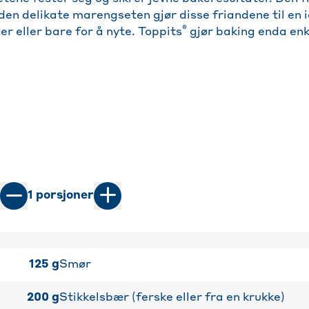
en delikate marengseten gjør disse friandene til en i
®
er eller bare for å nyte. Toppits
gjør baking enda enk
1
porsjoner
125
g
Smør
200
g
Stikkelsbær (ferske eller fra en krukke)