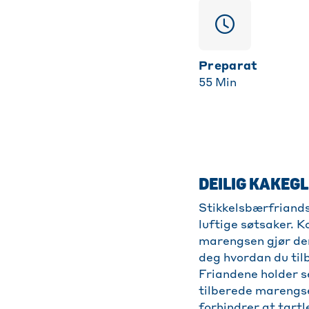
Preparat
55
Min
DEILIG KAKEG
Stikkelsbærfriands
luftige søtsaker. 
marengsen gjør den
deg hvordan du tilb
Friandene holder se
tilberede marengse
forhindrer at tartl