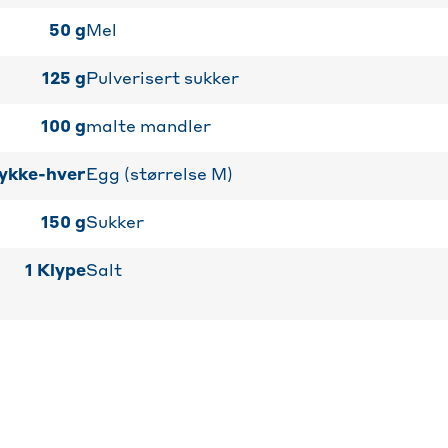
50
g
Mel
125
g
Pulverisert sukker
100
g
malte mandler
ykke-hver
Egg (størrelse M)
150
g
Sukker
1
Klype
Salt