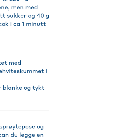
llene, men med
ett sukker og 40 g
kok i ca 1 minutt
ltet med
ggehviteskummet i
r blanke og tykt
sprøytepose og
 kan du legge en