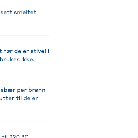
lsett smeltet
før de er stive) i
brukes ikke.
elsbær per brønn
tter til de er
til 220 °C