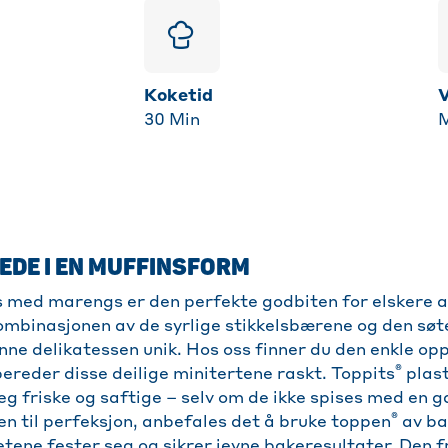
Koketid
30
Min
M
LEDE I EN MUFFINSFORM
 med marengs er den perfekte godbiten for elskere a
Kombinasjonen av de syrlige stikkelsbærene og den sø
ne delikatessen unik. Hos oss finner du den enkle opp
®
ereder disse deilige minitertene raskt. Toppits
plast
g friske og saftige – selv om de ikke spises med en g
®
n til perfeksjon, anbefales det å bruke toppen
av ba
etene fester seg og sikrer jevne bakeresultater. Den 