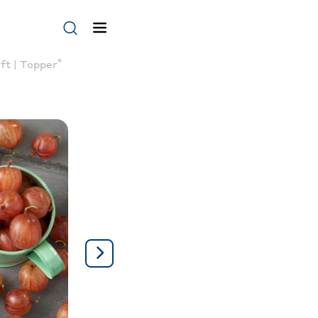
®
ft | Topper