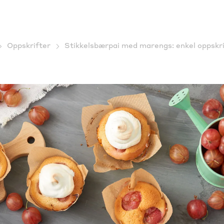
Oppskrifter
Stikkelsbærpai med marengs: enkel oppskri