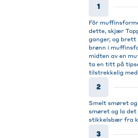
1
Fôr muffinsform
dette, skjær Top
ganger, og brett 
brønn i muffinsf
midten av en muf
ta en titt på tips
tilstrekkelig med
2
Smelt smøret og 
smøret og la det 
stikkelsbær fra 
3