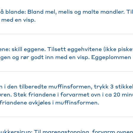
 å blande: Bland mel, melis og malte mandler. Ti
 med en visp.
ne: skill eggene. Tilsett eggehvitene (ikke pisket 
en og rør godt inn med en visp. Eggeplommen 
en i den tilberedte muffinsformen, trykk 3 stikk
 røren. Stek friandene i forvarmet ovn i ca 20 minu
friandene avkjøles i muffinsformen.
sukkersirup: Til marengstopping, forvarm ovnen 