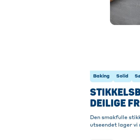
Baking
Solid
S
STIKKELSB
DEILIGE F
Den smakfulle stikk
utseendet lager vi