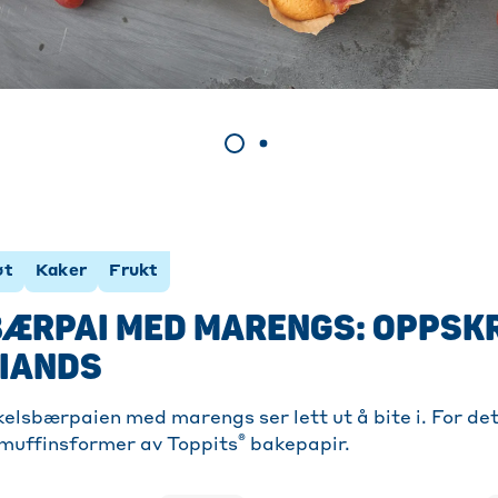
øt
Kaker
Frukt
ÆRPAI MED MARENGS: OPPSKR
RIANDS
elsbærpaien med marengs ser lett ut å bite i. For det
®
 muffinsformer av Toppits
bakepapir.