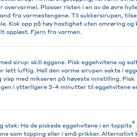
ler overvarme). Plasser risten i en av de øvre hy
tand fra varmestengene. Til sukkersirupen, tils
jele. Kok opp på høy hastighet uten omrøring og 
elt oppløst. Fjern fra varmen.
ed sirup: skill eggene. Pisk eggehvitene og sa
er lett luftig. Hell den varme sirupen sakte i e
g visp med mikseren på høyeste innstilling. Pisk
en i ytterligere 3-4 minutter til eggehvitene e
®
 stek: Ha de piskede eggehvitene i en toppits
ne som topping eller i små prikker. Alternativt