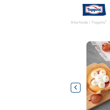
®
Startside | Toppits