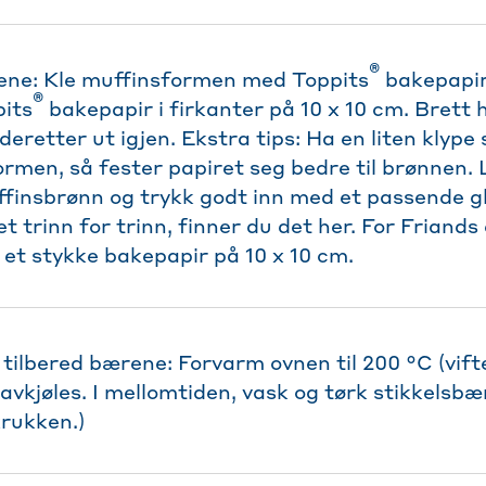
®
ene: Kle muffinsformen med Toppits
bakepapir.
®
pits
bakepapir i firkanter på 10 x 10 cm. Brett 
deretter ut igjen. Ekstra tips: Ha en liten klype
ormen, så fester papiret seg bedre til brønnen. 
finsbrønn og trykk godt inn med et passende gla
et trinn for trinn, finner du det her. For Friands
 et stykke bakepapir på 10 x 10 cm.
tilbered bærene: Forvarm ovnen til 200 °C (vift
avkjøles. I mellomtiden, vask og tørk stikkelsbæ
krukken.)