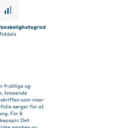
vanskelighetsgrad
iddels
v fruktige og
te, knasende
skriften som viser
folie sørger for at
ang. For å
kepapir. Det
friske smaken av