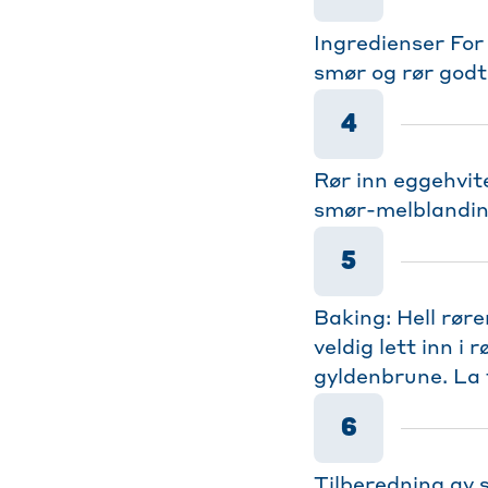
Ingredienser For
smør og rør godt
4
Rør inn eggehvite
smør-melblanding
5
Baking: Hell rør
veldig lett inn i
gyldenbrune. La 
6
Tilberedning av 