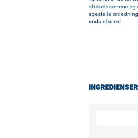
stikkelsbærene og d
spesielle anledning
enda større!
INGREDIENSER