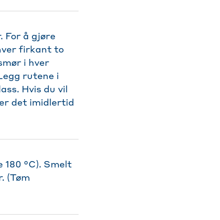
 For å gjøre
hver firkant to
 smør i hver
Legg rutene i
ss. Hvis du vil
 er det imidlertid
e 180 °C). Smelt
r. (Tøm