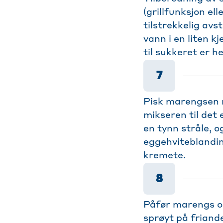
(grillfunksjon el
tilstrekkelig avs
vann i en liten k
til sukkeret er h
7
Pisk marengsen m
mikseren til det 
en tynn stråle, o
eggehviteblanding
kremete.
8
Påfør marengs og
sprøyt på friande