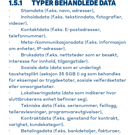
1.5.1 TYPER BEHANDLEDE DATA
· Stamdata (f.eks. navn, adresser),
· Innholdsdata (f.eks. tekstinndata, fotografier,
videoer).
· Kontaktdata (f.eks. E-postadresser,
telefonnummer).
· Meta-/kommunikasjonsdata (f.eks. informasjon
om enheter, IP-adresser).
· Bruksdata (f.eks. nettsteder som er besøkt,
interesse for innhold, tilgangstider).
· Sosiale data (data som er underlagt
taushetsplikt (seksjon 35 SGB I) og som behandles
for eksempel av trygdeetater, sosiale velferdsetater
eller omsorgsetater.
· Lokaliseringsdata (data som indikerer hvor
sluttbrukerens enhet befinner seg).
· Tekniske data (f.eks. serienummer, feillogg,
telleravlesninger, programvareutgivelser),
· Kontraktdata (f.eks. gjenstand for kontrakt,
varighet, kundekategori).
· Betalingsdata (f.eks. bankdetaljer, fakturaer,