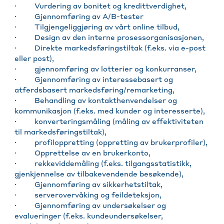
· Vurdering av bonitet og kredittverdighet,
· Gjennomføring av A/B-tester
· Tilgjengeliggjøring av vårt online tilbud,
· Design av den interne prosessorganisasjonen,
· Direkte markedsføringstiltak (f.eks. via e-post
eller post),
· gjennomføring av lotterier og konkurranser,
· Gjennomføring av interessebasert og
atferdsbasert markedsføring/remarketing,
· Behandling av kontakthenvendelser og
kommunikasjon (f.eks. med kunder og interesserte),
· konverteringsmåling (måling av effektiviteten
til markedsføringstiltak),
· profiloppretting (oppretting av brukerprofiler),
· Opprettelse av en brukerkonto,
· rekkeviddemåling (f.eks. tilgangsstatistikk,
gjenkjennelse av tilbakevendende besøkende),
· Gjennomføring av sikkerhetstiltak,
· serverovervåking og feildeteksjon,
· Gjennomføring av undersøkelser og
evalueringer (f.eks. kundeundersøkelser,