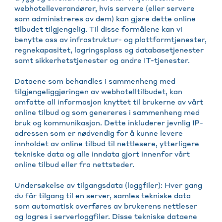
webhotelleverandører, hvis servere (eller servere
som administreres av dem) kan gjøre dette online
tilbudet tilgjengelig. Til disse formålene kan vi
benytte oss av infrastruktur- og plattformtjenester,
regnekapasitet, lagringsplass og databasetjenester
samt sikkerhetstjenester og andre IT-tjenester.
Dataene som behandles i sammenheng med
tilgjengeliggjøringen av webhotelltilbudet, kan
omfatte all informasjon knyttet til brukerne av vårt
online tilbud og som genereres i sammenheng med
bruk og kommunikasjon. Dette inkluderer jevnlig IP-
adressen som er nødvendig for å kunne levere
innholdet av online tilbud til nettlesere, ytterligere
tekniske data og alle inndata gjort innenfor vårt
online tilbud eller fra nettsteder.
Undersøkelse av tilgangsdata (loggfiler): Hver gang
du får tilgang til en server, samles tekniske data
som automatisk overføres av brukerens nettleser
og lagres i serverloggfiler. Disse tekniske dataene