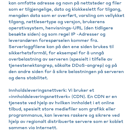
kan omfatte adresse og navn på nettsteder og filer
som er tilgjengelige, dato og klokkeslett for tilgang,
mengden data som er overført, varsling om vellykket
tilgang, nettlesertype og versjon, brukerens
operativsystem, henvisnings-URL (den tidligere
besøkte siden) og som regel IP -Adresser og
leverandøren forespørselen kommer fra.
Serverloggfilene kan på den ene siden brukes til
sikkerhetsformål, for eksempel for å unngå
overbelastning av serveren (spesielt i tilfelle av
tjenestenektangrep, såkalte DDoS-angrep) og på
den andre siden for å sikre belastningen på serveren
og dens stabilitet.
Innholdsleveringsnettverk: Vi bruker et
«innholdsleveringsnettverk» (CDN). En CDN er en
tjeneste ved hjelp av hvilken innholdet i et online
tilbud, spesielt store mediefiler som grafikk eller
programmanus, kan leveres raskere og sikrere ved
hjelp av regionalt distribuerte servere som er koblet
sammen via Internett.