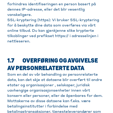
forhindres identifiseringen en person basert på
dennes IP-adresse, eller det blir vesentlig
vanskeligere.
SSL-kryptering (https): Vi bruker SSL-kryptering
for å beskytte dine data som overføres via vårt
online tilbud. Du kan gjenkjenne slike krypterte
tilkoblinger ved prefikset https:// i adresselinjen i
nettleseren.
1.7 OVERFØRING OG AVGIVELSE
AV PERSONRELATERTE DATA
Som en del av vår behandling av personrelaterte
data, kan det skje at dataene blir overført til andre
etater og organisasjoner , selskaper, juridisk
uavhengige organisasjonsenheter innen vårt
konsern eller personer, eller de åpenbares for dem.
Mottakerne av disse dataene kan f.eks. være
betalingsinstitutter i forbindelse med
betalingstransaksjoner, tjenesteleverandører som