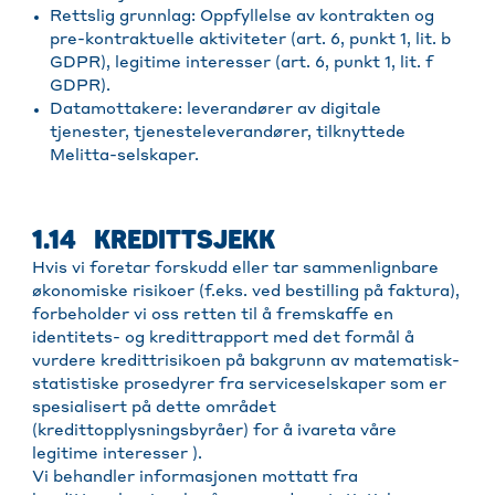
Rettslig grunnlag: Oppfyllelse av kontrakten og
pre-kontraktuelle aktiviteter (art. 6, punkt 1, lit. b
GDPR), legitime interesser (art. 6, punkt 1, lit. f
GDPR).
Datamottakere: leverandører av digitale
tjenester, tjenesteleverandører, tilknyttede
Melitta-selskaper.
1.14 KREDITTSJEKK
Hvis vi foretar forskudd eller tar sammenlignbare
økonomiske risikoer (f.eks. ved bestilling på faktura),
forbeholder vi oss retten til å fremskaffe en
identitets- og kredittrapport med det formål å
vurdere kredittrisikoen på bakgrunn av matematisk-
statistiske prosedyrer fra serviceselskaper som er
spesialisert på dette området
(kredittopplysningsbyråer) for å ivareta våre
legitime interesser ).
Vi behandler informasjonen mottatt fra