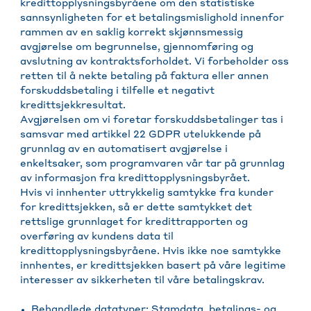
kredittopplysningsbyråene om den statistiske
sannsynligheten for et betalingsmislighold innenfor
rammen av en saklig korrekt skjønnsmessig
avgjørelse om begrunnelse, gjennomføring og
avslutning av kontraktsforholdet. Vi forbeholder oss
retten til å nekte betaling på faktura eller annen
forskuddsbetaling i tilfelle et negativt
kredittsjekkresultat.
Avgjørelsen om vi foretar forskuddsbetalinger tas i
samsvar med artikkel 22 GDPR utelukkende på
grunnlag av en automatisert avgjørelse i
enkeltsaker, som programvaren vår tar på grunnlag
av informasjon fra kredittopplysningsbyrået.
Hvis vi innhenter uttrykkelig samtykke fra kunder
for kredittsjekken, så er dette samtykket det
rettslige grunnlaget for kredittrapporten og
overføring av kundens data til
kredittopplysningsbyråene. Hvis ikke noe samtykke
innhentes, er kredittsjekken basert på våre legitime
interesser av sikkerheten til våre betalingskrav.
Behandlede datatyper: Stamdata, betalings- og