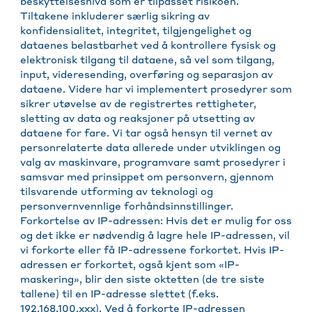
beskyttelsesnivå som er tilpasset risikoen.
Tiltakene inkluderer særlig sikring av
konfidensialitet, integritet, tilgjengelighet og
dataenes belastbarhet ved å kontrollere fysisk og
elektronisk tilgang til dataene, så vel som tilgang,
input, videresending, overføring og separasjon av
dataene. Videre har vi implementert prosedyrer som
sikrer utøvelse av de registrertes rettigheter,
sletting av data og reaksjoner på utsetting av
dataene for fare. Vi tar også hensyn til vernet av
personrelaterte data allerede under utviklingen og
valg av maskinvare, programvare samt prosedyrer i
samsvar med prinsippet om personvern, gjennom
tilsvarende utforming av teknologi og
personvernvennlige forhåndsinnstillinger.
Forkortelse av IP-adressen: Hvis det er mulig for oss
og det ikke er nødvendig å lagre hele IP-adressen, vil
vi forkorte eller få IP-adressene forkortet. Hvis IP-
adressen er forkortet, også kjent som «IP-
maskering», blir den siste oktetten (de tre siste
tallene) til en IP-adresse slettet (f.eks.
192.168.100.xxx). Ved å forkorte IP-adressen