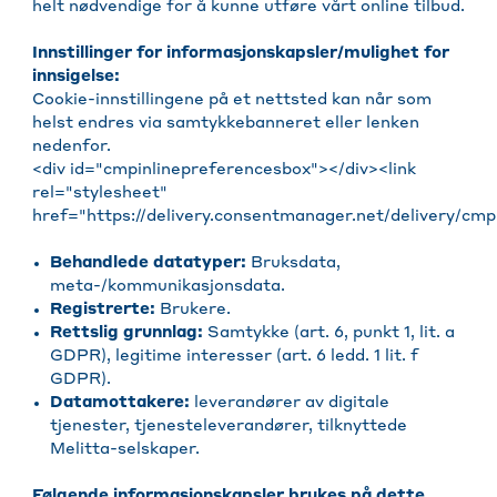
helt nødvendige for å kunne utføre vårt online tilbud.
Innstillinger for informasjonskapsler/mulighet for
innsigelse:
Cookie-innstillingene på et nettsted kan når som
helst endres via samtykkebanneret eller lenken
nedenfor.
<div id="cmpinlinepreferencesbox"></div><link
rel="stylesheet"
href="https://delivery.consentmanager.net/delivery/cmpi
Behandlede datatyper:
Bruksdata,
meta-/kommunikasjonsdata.
Registrerte:
Brukere.
Rettslig grunnlag:
Samtykke (art. 6, punkt 1, lit. a
GDPR), legitime interesser (art. 6 ledd. 1 lit. f
GDPR).
Datamottakere:
leverandører av digitale
tjenester, tjenesteleverandører, tilknyttede
Melitta-selskaper.
Følgende informasjonskapsler brukes på dette