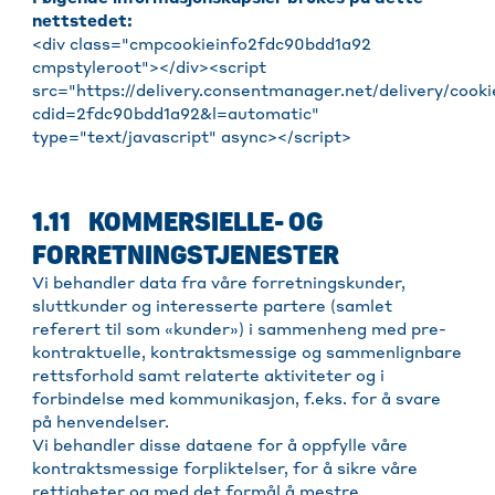
nettstedet:
<div class="cmpcookieinfo2fdc90bdd1a92
cmpstyleroot"></div><script
src="https://delivery.consentmanager.net/delivery/cooki
cdid=2fdc90bdd1a92&l=automatic"
type="text/javascript" async></script>
1.11 KOMMERSIELLE- OG
FORRETNINGSTJENESTER
Vi behandler data fra våre forretningskunder,
sluttkunder og interesserte partere (samlet
referert til som «kunder») i sammenheng med pre-
kontraktuelle, kontraktsmessige og sammenlignbare
rettsforhold samt relaterte aktiviteter og i
forbindelse med kommunikasjon, f.eks. for å svare
på henvendelser.
Vi behandler disse dataene for å oppfylle våre
kontraktsmessige forpliktelser, for å sikre våre
rettigheter og med det formål å mestre