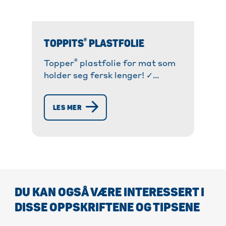
®
TOPPITS
PLASTFOLIE
®
Topper
plastfolie for mat som
holder seg fersk lenger! ✓
Selvklebende og kosete ✓ Easy-
®
Cut-system
for enkel avriving »
LES MER
Oppdag nå!
DU KAN OGSÅ VÆRE INTERESSERT I
DISSE OPPSKRIFTENE OG TIPSENE