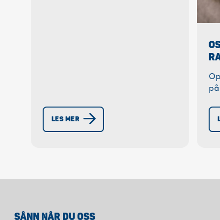
frisk ✓ Kos deg bærekraftig »
Lær mer!
OS
RA
Op
på
gr
el
LES MER
to
SÅNN NÅR DU OSS