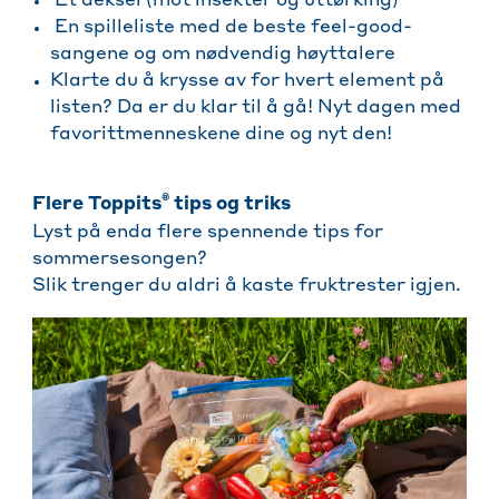
Et deksel (mot insekter og uttørking)
En spilleliste med de beste feel-good-
sangene og om nødvendig høyttalere
Klarte du å krysse av for hvert element på
listen? Da er du klar til å gå! Nyt dagen med
favorittmenneskene dine og nyt den!
®
Flere Toppits
tips og triks
Lyst på enda flere spennende tips for
sommersesongen?
Slik trenger du aldri å kaste fruktrester igjen.