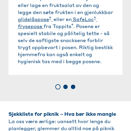
eller lage en fruktsalat av den og
legge den søte frukten i en gjenlukkbar
®
®
glidelåspose
eller en
SafeLoc
®
frysepose
fra Toppits
. Posene er
spesielt stabile og pålitelig tette - så
selv de saftigste snacksene forblir
trygt oppbevart i posen. Riktig bestikk
hjemmefra kan også enkelt og
hygienisk tas med i begge posene.
Sjekkliste for piknik – Hva bør ikke mangle
La oss være ærlige: uansett hvor lenge du
planlegger, glemmer du alltid noe på piknik