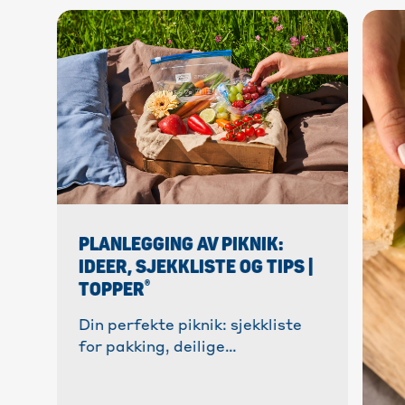
PLANLEGGING AV PIKNIK:
IDEER, SJEKKLISTE OG TIPS |
®
TOPPER
Din perfekte piknik: sjekkliste
for pakking, deilige
oppskriftsideer og praktiske
tips for på farten. ✓ Hold deg