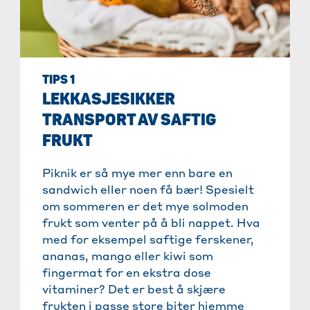
TIPS 1
LEKKASJESIKKER
TRANSPORT AV SAFTIG
FRUKT
Piknik er så mye mer enn bare en
sandwich eller noen få bær! Spesielt
om sommeren er det mye solmoden
frukt som venter på å bli nappet. Hva
med for eksempel saftige ferskener,
ananas, mango eller kiwi som
fingermat for en ekstra dose
vitaminer? Det er best å skjære
frukten i passe store biter hjemme