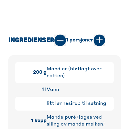
INGREDIENSER
1
porsjoner
Mandler (bløtlagt over
200
g
natten)
1
l
Vann
litt lønnesirup til søtning
Mandelpuré (lages ved
1
kopp
siling av mandelmelken)