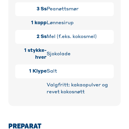
3
Ss
Peanøttsmør
1
kopp
Lønnesirup
2
Ss
Mel (f.eks. kokosmel)
1
stykke-
Sjokolade
hver
1
Klype
Salt
Valgfritt: kakaopulver og
revet kokosnøtt
PREPARAT