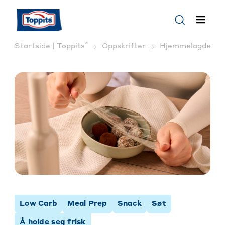
®
Startside | Toppits
Oppskrifter
Hjemmelagde mand
Low Carb
Meal Prep
Snack
Søt
Å holde seg frisk