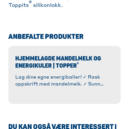
®
Toppits
silikonlokk.
ANBEFALTE PRODUKTER
HJEMMELAGDE MANDELMELK OG
®
ENERGIKULER | TOPPER
Lag dine egne energiballer! ✓ Rask
oppskrift med mandelmelk. ✓ Sunn
matbit i mellom. ✓ Kast mindre mat »
Lær mer!
DU KAN OGSÅ VÆRE INTERESSERT I