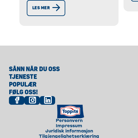
et blikkfang på påskebrunsj.
LES MER
Oppdag oppskriften nå!
SÅNN NÅR DU OSS
TJENESTE
POPULÆR
FØLG OSS!
Personvern
Impressum
Juridisk informasjon
Tilgjengelighetserklæring