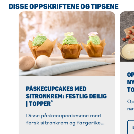
DISSE OPPSKRIFTENE OG TIPSENE
OP
NY
PÅSKECUPCAKES MED
T
SITRONKREM: FESTLIG DEILIG
®
Op
| TOPPER
nø
Disse påskecupcakesene med
ra
fersk sitronkrem og fargerike
og
dekorasjoner er raske å bake og
Op