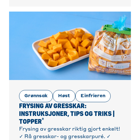
Grønnsak
Høst
Einfrieren
FRYSING AV GRESSKAR:
INSTRUKSJONER, TIPS OG TRIKS |
®
TOPPER
Frysing av gresskar riktig gjort enkelt!
✓ Rå gresskar- og gresskarpuré. ✓