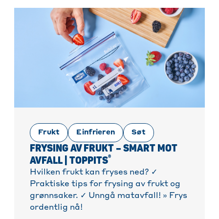
Frukt
Einfrieren
Søt
FRYSING AV FRUKT – SMART MOT
®
AVFALL | TOPPITS
Hvilken frukt kan fryses ned? ✓
Praktiske tips for frysing av frukt og
grønnsaker. ✓ Unngå matavfall! » Frys
ordentlig nå!