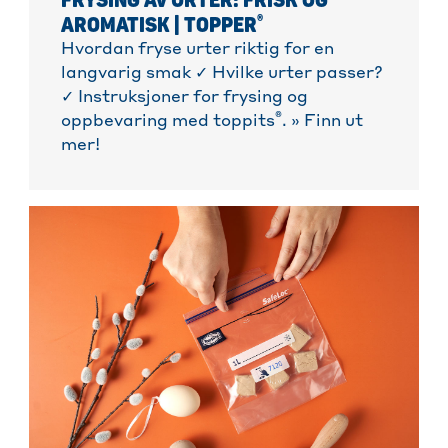
FRYSING AV URTER: FRISK OG
®
AROMATISK | TOPPER
Hvordan fryse urter riktig for en
langvarig smak ✓ Hvilke urter passer?
✓ Instruksjoner for frysing og
®
oppbevaring med toppits
. » Finn ut
mer!