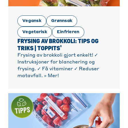
Vegansk
Grønnsak
Vegetarisk
Einfrieren
FRYSING AV BROKKOLI: TIPS OG
®
TRIKS | TOPPITS
Frysing av brokkoli gjort enkelt! ✓
Instruksjoner for blanchering og
frysing. ✓ Få vitaminer ✓ Reduser
matavfall. » Mer!