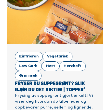
Einfrieren
Vegetarisk
Low Carb
Høst
Herzhaft
Grønnsak
FRYSER DU SUPPEGRØNT? SLIK
®
GJØR DU DET RIKTIG! | TOPPER
Frysing av suppegrønt gjort enkelt! Vi
viser deg hvordan du tilbereder og
oppbevarer purre, selleri og lignende.