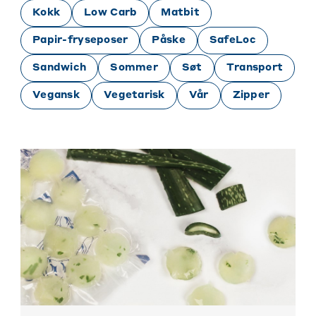
Kokk
Low Carb
Matbit
Papir-fryseposer
Påske
SafeLoc
Sandwich
Sommer
Søt
Transport
Vegansk
Vegetarisk
Vår
Zipper