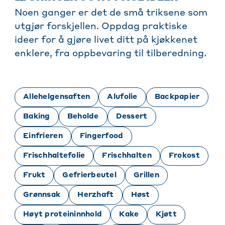
Noen ganger er det de små triksene som
utgjør forskjellen. Oppdag praktiske
ideer for å gjøre livet ditt på kjøkkenet
enklere, fra oppbevaring til tilberedning.
Allehelgensaften
Alufolie
Backpapier
Baking
Beholde
Dessert
Einfrieren
Fingerfood
Frischhaltefolie
Frischhalten
Frokost
Frukt
Gefrierbeutel
Grillen
Grønnsak
Herzhaft
Høst
Høyt proteininnhold
Kake
Kjøtt