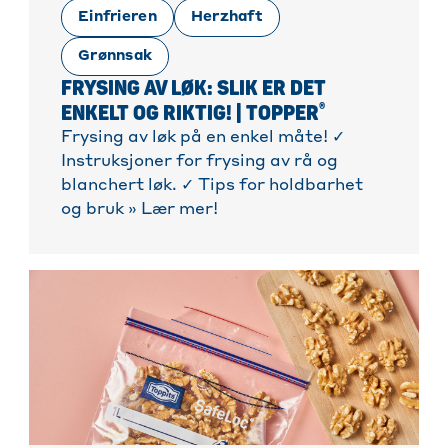
Einfrieren
Herzhaft
Grønnsak
FRYSING AV LØK: SLIK ER DET
®
ENKELT OG RIKTIG! | TOPPER
Frysing av løk på en enkel måte! ✓
Instruksjoner for frysing av rå og
blanchert løk. ✓ Tips for holdbarhet
og bruk » Lær mer!