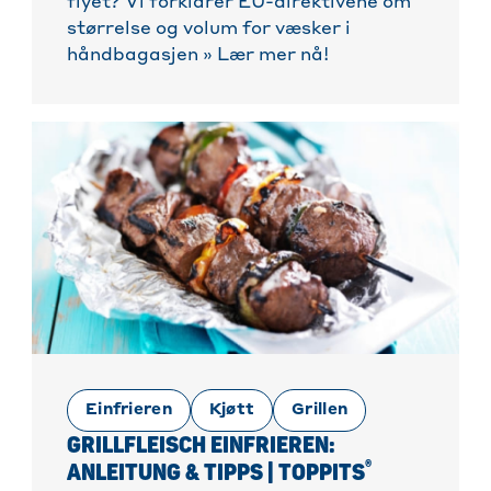
flyet? Vi forklarer EU-direktivene om
størrelse og volum for væsker i
håndbagasjen » Lær mer nå!
Einfrieren
Kjøtt
Grillen
GRILLFLEISCH EINFRIEREN:
®
ANLEITUNG & TIPPS | TOPPITS