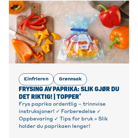
Einfrieren
Grønnsak
FRYSING AV PAPRIKA: SLIK GJØR DU
®
DET RIKTIG! | TOPPER
Frys paprika ordentlig – trinnvise
instruksjoner! ✓ Forberedelse ✓
Oppbevaring ✓ Tips for bruk » Slik
holder du paprikaen lenger!