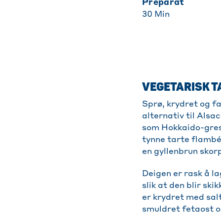
Preparat
30
Min
VEGETARISK T
Sprø, krydret og f
alternativ til Alsa
som Hokkaido-gress
tynne tarte flamb
en gyllenbrun skor
Deigen er rask å la
slik at den blir s
er krydret med salt
smuldret fetaost og