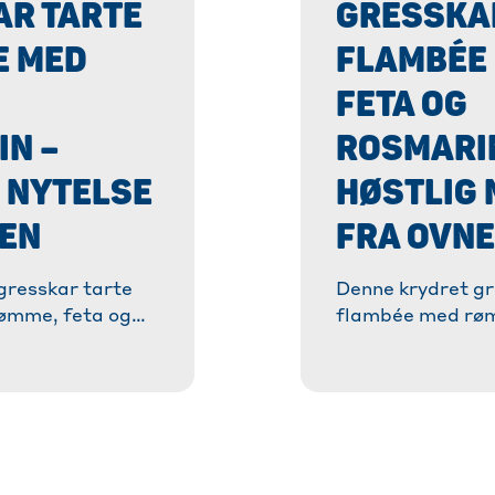
AR TARTE
GRESSKA
E MED
FLAMBÉE
FETA OG
N –
ROSMARI
 NYTELSE
HØSTLIG 
NEN
FRA OVN
gresskar tarte
Denne krydret gr
ømme, feta og
flambée med røm
deilig forandring
rosmarin er en de
 - uten bacon,
fra klassikeren -
smak!
men med mye sm