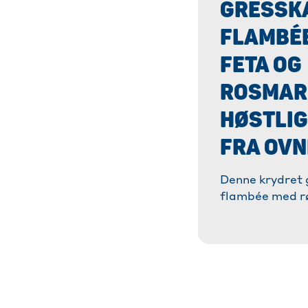
GRESSK
FLAMBÉ
FETA OG
ROSMARI
HØSTLIG
FRA OV
Denne krydret 
flambée med r
rosmarin er en 
fra klassikeren
men med mye 