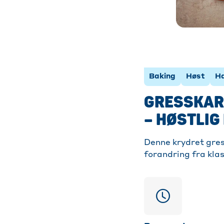
Baking
Høst
Ha
GRESSKAR 
– HØSTLIG
Denne krydret gres
forandring fra kla