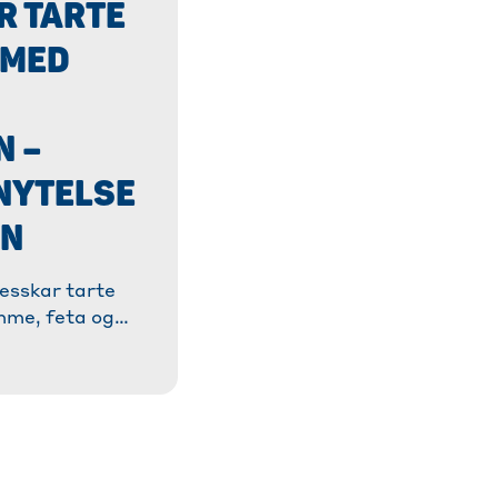
R TARTE
 MED
N –
NYTELSE
EN
esskar tarte
me, feta og
ilig forandring
 uten bacon,
ak!