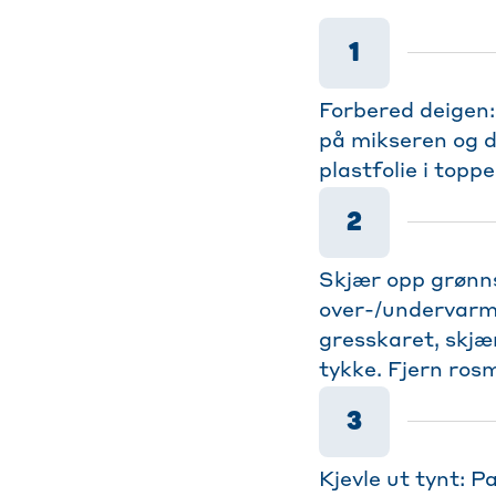
1
Forbered deigen:
på mikseren og de
plastfolie i toppe
2
Skjær opp grønns
over-/undervarme)
gresskaret, skjær
tykke. Fjern ros
3
Kjevle ut tynt: Pa