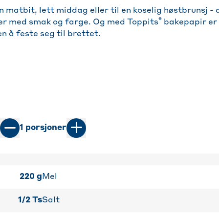
 matbit, lett middag eller til en koselig høstbrunsj -
®
er med smak og farge. Og med Toppits
bakepapir er 
n å feste seg til brettet.
1
porsjoner
220
g
Mel
1/2
Ts
Salt