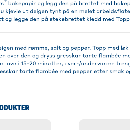
®
ts
bakepapir og legg den på brettet med bakep
u kjevle ut deigen tynt på en melet arbeidsflate
t og legge den på stekebrettet kledd med Topp
eigen med rømme, salt og pepper. Topp med løk 
n over den og dryss gresskar tarte flambée m
et ovn i 15-20 minutter, over-/undervarme tren
resskar tarte flambée med pepper etter smak o
RODUKTER