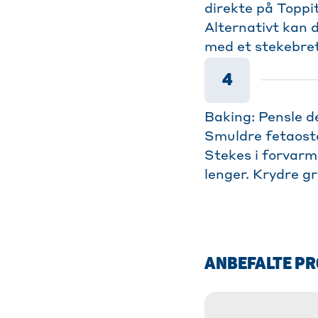
direkte på Toppi
Alternativt kan d
med et stekebret
4
Baking: Pensle d
Smuldre fetaoste
Stekes i forvarm
lenger. Krydre g
ANBEFALTE P