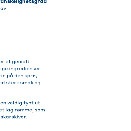
vanskelighetsgrad
av
r et genialt
tlige ingredienser
in på den sprø,
ed sterk smak og
den veldig tynt ut
r et lag rømme, som
sskarskiver,