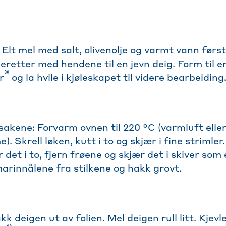
 Elt mel med salt, olivenolje og varmt vann førs
retter med hendene til en jevn deig. Form til en
®
r
og la hvile i kjøleskapet til videre bearbeiding
akene: Forvarm ovnen til 220 °C (varmluft elle
. Skrell løken, kutt i to og skjær i fine strimler
 det i to, fjern frøene og skjær det i skiver so
marinnålene fra stilkene og hakk grovt.
kk deigen ut av folien. Mel deigen rull litt. Kjevl