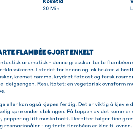
Koketid
20
Min
L
ARTE FLAMBÉE GJORT ENKELT
antastisk aromatisk - denne gresskar tarte flambéen e
ce-klassikeren. I stedet for bacon og løk bruker vi høs
kar, kremet rømme, krydret fetaost og fersk rosmar
ée-deigsengen. Resultatet: en vegetarisk ovnsform m
pe.
ge eller kan også kjøpes ferdig. Det er viktig å kjevle 
kikkelig sprø under stekingen. På toppen av det komme
, pepper og litt muskatnøtt. Deretter følger fine gre
 rosmarinnåler - og tarte flambéen er klar til ovnen.