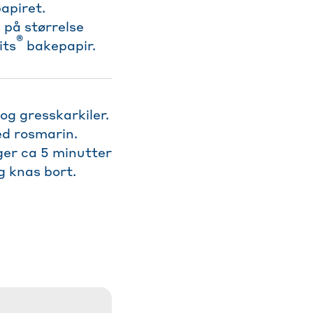
apiret.
 på størrelse
®
its
bakepapir.
og gresskarkiler.
ed rosmarin.
ger ca 5 minutter
g knas bort.