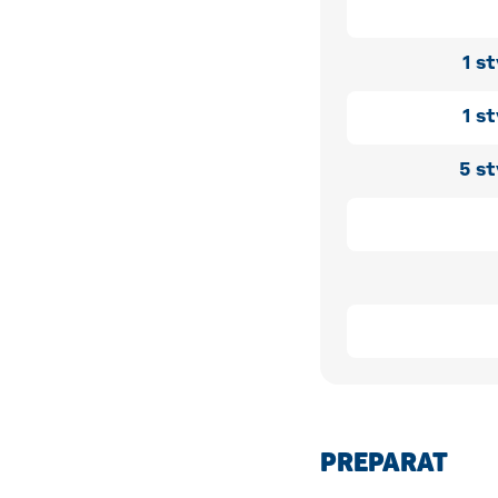
1
st
1
st
5
st
PREPARAT