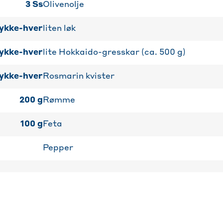
3
Ss
Olivenolje
ykke-hver
liten løk
ykke-hver
lite Hokkaido-gresskar (ca. 500 g)
ykke-hver
Rosmarin kvister
200
g
Rømme
100
g
Feta
Pepper