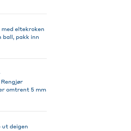
t med eltekroken
 ball, pakk inn
.
r
. Rengjør
m er omtrent 5 mm
e ut deigen